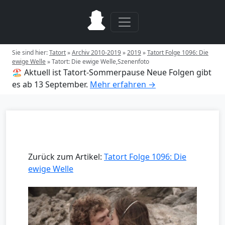
Sie sind hier:
Tatort
»
Archiv 2010-2019
»
2019
»
Tatort Folge 1096: Die
ewige Welle
»
Tatort: Die ewige Welle,Szenenfoto
🏖️ Aktuell ist Tatort-Sommerpause
Neue Folgen gibt
es ab 13 September.
Mehr erfahren →
Zurück zum Artikel:
Tatort Folge 1096: Die
ewige Welle