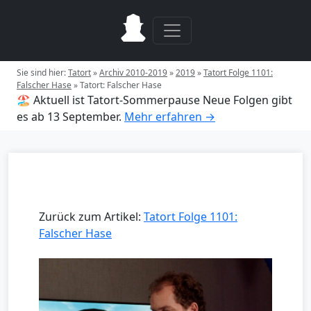
Sie sind hier:
Tatort
»
Archiv 2010-2019
»
2019
»
Tatort Folge 1101:
Falscher Hase
»
Tatort: Falscher Hase
🏖️ Aktuell ist Tatort-Sommerpause
Neue Folgen gibt
es ab 13 September.
Mehr erfahren →
Zurück zum Artikel:
Tatort Folge 1101:
Falscher Hase