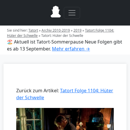
Sie sind hier:
Tatort
»
Archiv 2010-2019
»
2019
»
Tatort Folge 1104:
Hüter der Schwelle
»
Tatort: Hüter der Schwelle
🏖️ Aktuell ist Tatort-Sommerpause
Neue Folgen gibt
es ab 13 September.
Mehr erfahren →
Zurück zum Artikel:
Tatort Folge 1104: Hüter
der Schwelle