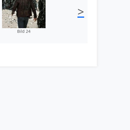
>
Bild 24