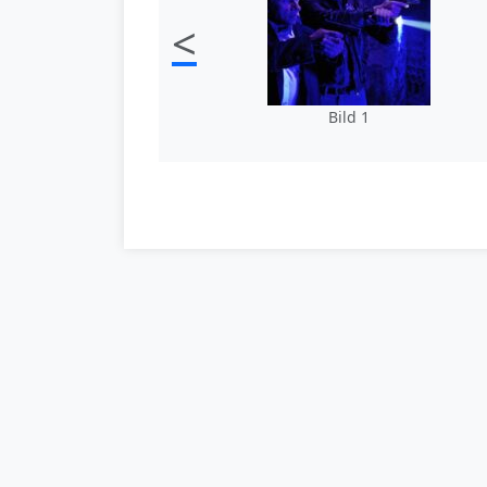
<
Bild 1