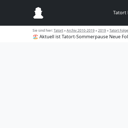
Tatort
Sie sind hier:
Tatort
»
Archiv 2010-2019
»
2019
»
Tatort Folg
🏖️ Aktuell ist Tatort-Sommerpause
Neue Fol