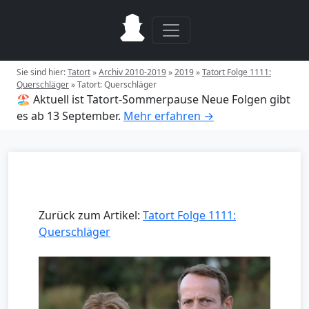
Sie sind hier:
Tatort
»
Archiv 2010-2019
»
2019
»
Tatort Folge 1111:
Querschläger
»
Tatort: Querschläger
🏖️ Aktuell ist Tatort-Sommerpause
Neue Folgen gibt
es ab 13 September.
Mehr erfahren →
Zurück zum Artikel:
Tatort Folge 1111:
Querschläger