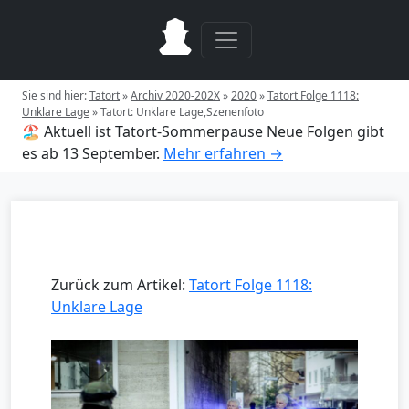
Sie sind hier:
Tatort
»
Archiv 2020-202X
»
2020
»
Tatort Folge 1118:
Unklare Lage
»
Tatort: Unklare Lage,Szenenfoto
🏖️ Aktuell ist Tatort-Sommerpause
Neue Folgen gibt
es ab 13 September.
Mehr erfahren →
Zurück zum Artikel:
Tatort Folge 1118:
Unklare Lage