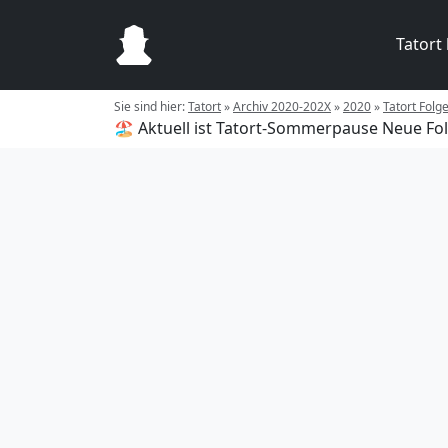
Tatort
Sie sind hier:
Tatort
»
Archiv 2020-202X
»
2020
»
Tatort Folg
🏖️ Aktuell ist Tatort-Sommerpause
Neue Fol