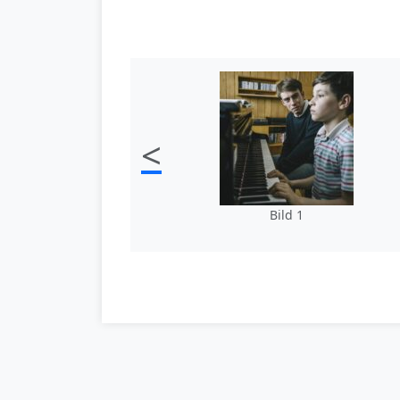
<
Bild 1