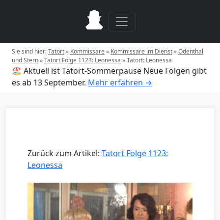
Sie sind hier:
Tatort
»
Kommissare
»
Kommissare im Dienst
»
Odenthal
und Stern
»
Tatort Folge 1123: Leonessa
»
Tatort: Leonessa
🏖️ Aktuell ist Tatort-Sommerpause
Neue Folgen gibt
es ab 13 September.
Mehr erfahren →
Zurück zum Artikel:
Tatort Folge 1123:
Leonessa