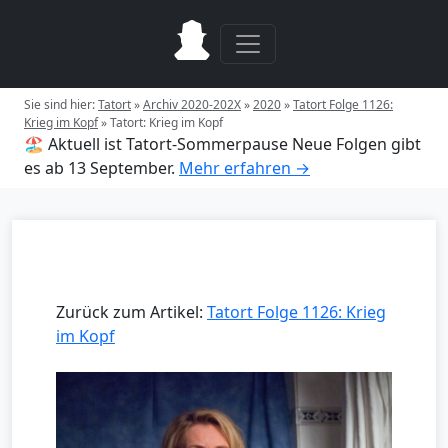
Sie sind hier:
Tatort
»
Archiv 2020-202X
»
2020
»
Tatort Folge 1126:
Krieg im Kopf
»
Tatort: Krieg im Kopf
🏖️ Aktuell ist Tatort-Sommerpause
Neue Folgen gibt
es ab 13 September.
Mehr erfahren →
Zurück zum Artikel:
Tatort Folge 1126: Krieg
im Kopf