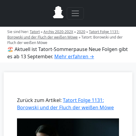
Sie sind hier:
Tatort
»
Archiv 2020-202X
»
2020
»
Tatort Folge 1131:
Borowski und der Fluch der weißen Möwe
»
Tatort: Borowski und der
Fluch der weißen Möwe
🏖️ Aktuell ist Tatort-Sommerpause
Neue Folgen gibt
es ab 13 September.
Mehr erfahren →
Zurück zum Artikel:
Tatort Folge 1131:
Borowski und der Fluch der weißen Möwe