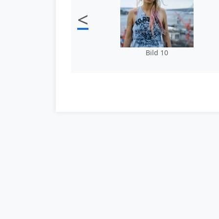
<
Bild 10