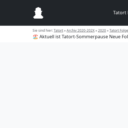
Tatort
Sie sind hier:
Tatort
»
Archiv 2020-202X
»
2020
»
Tatort Folg
🏖️ Aktuell ist Tatort-Sommerpause
Neue Fol