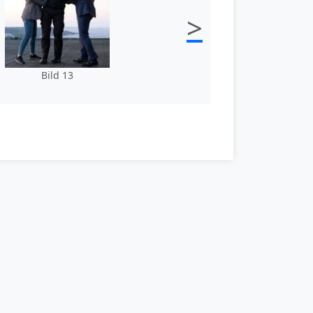
>
Bild 13