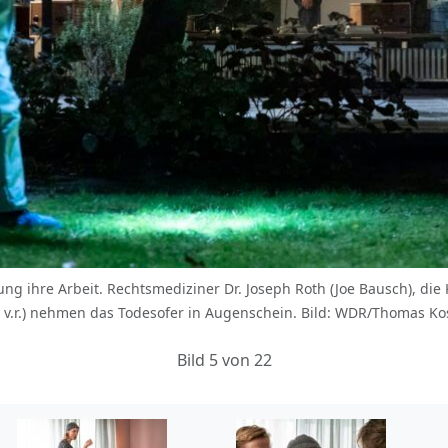
ung ihre Arbeit. Rechtsmediziner Dr. Joseph Roth (Joe Bausch), di
n, v.r.) nehmen das Todesofer in Augenschein. Bild: WDR/Thomas Ko
Bild 5 von 22