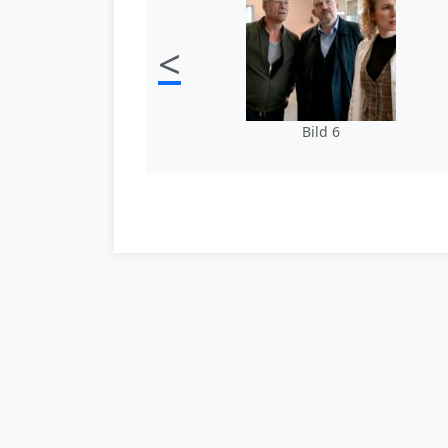
<
Bild 6