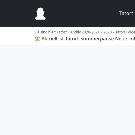
Tatort
Sie sind hier:
Tatort
»
Archiv 2020-202X
»
2020
»
Tatort Folg
🏖️ Aktuell ist Tatort-Sommerpause
Neue Fol