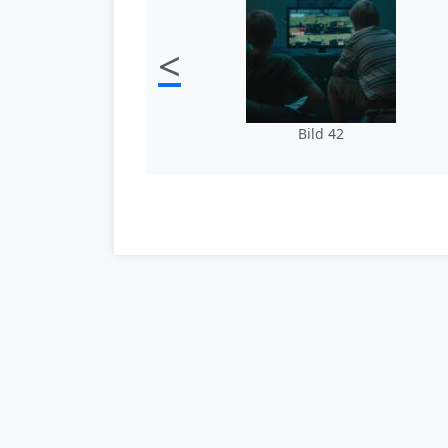
<
Bild 42