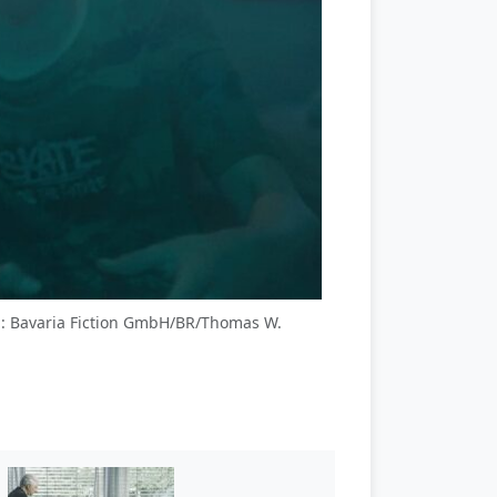
ld: Bavaria Fiction GmbH/BR/Thomas W.