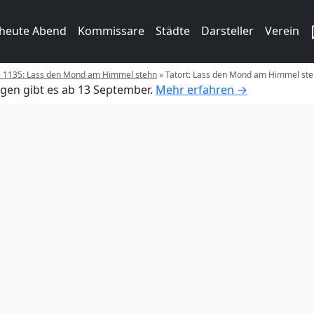
 heute Abend
Kommissare
Städte
Darsteller
Verein
ge 1135: Lass den Mond am Himmel stehn
»
Tatort: Lass den Mond am Himmel st
gen gibt es ab 13 September.
Mehr erfahren →