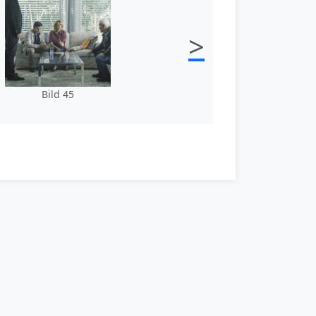
>
Bild 45