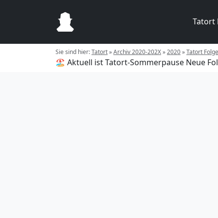
Tatort
Sie sind hier:
Tatort
»
Archiv 2020-202X
»
2020
»
Tatort Fol
🏖️ Aktuell ist Tatort-Sommerpause
Neue Fol