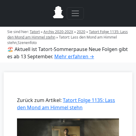
Sie sind hier:
Tatort
»
Archiv 2020-202X
»
2020
»
Tatort Folge 1135: Lass
den Mond am Himmel stehn
»
Tatort: Lass den Mond am Himmel
stehn,Szenenfoto
🏖️ Aktuell ist Tatort-Sommerpause
Neue Folgen gibt
es ab 13 September.
Mehr erfahren →
Zurück zum Artikel:
Tatort Folge 1135: Lass
den Mond am Himmel stehn