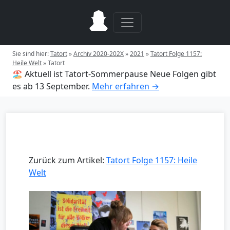
Sie sind hier:
Tatort
»
Archiv 2020-202X
»
2021
»
Tatort Folge 1157:
Heile Welt
»
Tatort
🏖️ Aktuell ist Tatort-Sommerpause
Neue Folgen gibt
es ab 13 September.
Mehr erfahren →
Zurück zum Artikel:
Tatort Folge 1157: Heile
Welt