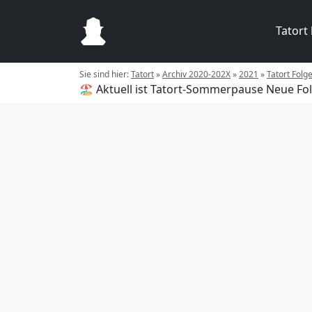
Tatort
Sie sind hier:
Tatort
»
Archiv 2020-202X
»
2021
»
Tatort Folg
🏖️ Aktuell ist Tatort-Sommerpause
Neue Fol