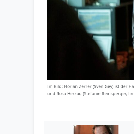
Im Bild: Florian Zerrer (Sven Gey) ist der
und Rosa Herzog (Stefanie Reinsperger, li