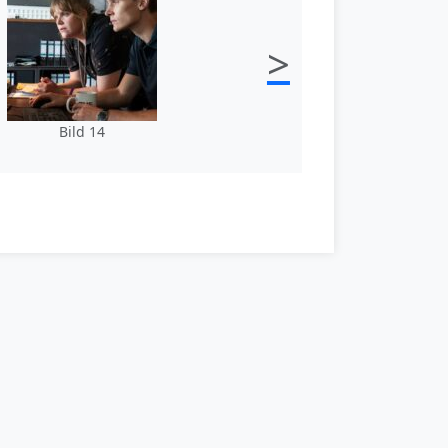
>
Bild 14