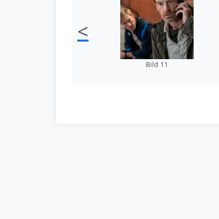
<
Bild 11