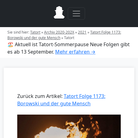
Sie sind hier:
Tatort
»
Archiv 2020-202X
»
2021
»
Tatort Folge 1173:
Borowski und der gute Mensch
»
Tatort
🏖️ Aktuell ist Tatort-Sommerpause
Neue Folgen gibt
es ab 13 September.
Mehr erfahren →
Zurück zum Artikel:
Tatort Folge 1173:
Borowski und der gute Mensch