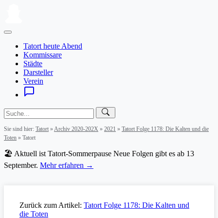
Tatort heute Abend
Kommissare
Städte
Darsteller
Verein
Sie sind hier:
Tatort
»
Archiv 2020-202X
»
2021
»
Tatort Folge 1178: Die Kalten und die
Toten
»
Tatort
🏖️ Aktuell ist Tatort-Sommerpause
Neue Folgen gibt es ab 13
September.
Mehr erfahren →
Zurück zum Artikel:
Tatort Folge 1178: Die Kalten und
die Toten