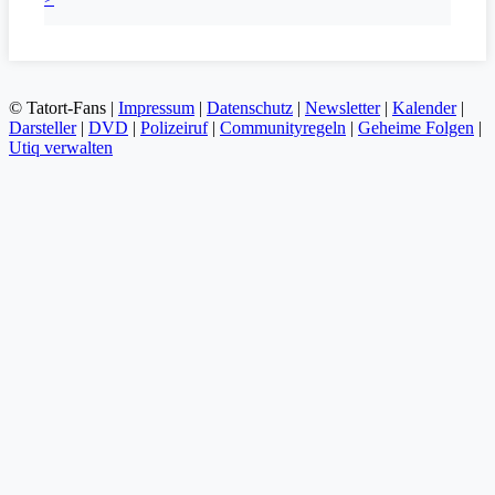
© Tatort-Fans |
Impressum
|
Datenschutz
|
Newsletter
|
Kalender
|
Darsteller
|
DVD
|
Polizeiruf
|
Communityregeln
|
Geheime Folgen
|
Utiq verwalten