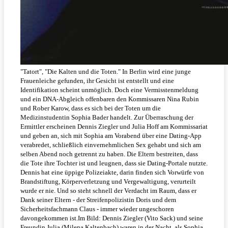
"Tatort", "Die Kalten und die Toten." In Berlin wird eine junge
Frauenleiche gefunden, ihr Gesicht ist entstellt und eine
Identifikation scheint unmöglich. Doch eine Vermisstenmeldung
und ein DNA-Abgleich offenbaren den Kommissaren Nina Rubin
und Rober Karow, dass es sich bei der Toten um die
Medizinstudentin Sophia Bader handelt. Zur Überraschung der
Ermittler erscheinen Dennis Ziegler und Julia Hoff am Kommissariat
und geben an, sich mit Sophia am Vorabend über eine Dating-App
verabredet, schließlich einvernehmlichen Sex gehabt und sich am
selben Abend noch getrennt zu haben. Die Eltern bestreiten, dass
die Tote ihre Tochter ist und leugnen, dass sie Dating-Portale nutzte.
Dennis hat eine üppige Polizeiakte, darin finden sich Vorwürfe von
Brandstiftung, Körperverletzung und Vergewaltigung, verurteilt
wurde er nie. Und so steht schnell der Verdacht im Raum, dass er
Dank seiner Eltern - der Streifenpolizistin Doris und dem
Sicherheitsfachmann Claus - immer wieder ungeschoren
davongekommen ist.Im Bild: Dennis Ziegler (Vito Sack) und seine
Freundin Julia (Milena Kaltenbach) waren in der Nacht, als Sophia