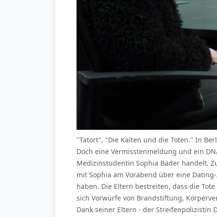
"Tatort", "Die Kalten und die Toten." In Be
Doch eine Vermisstenmeldung und ein DNA
Medizinstudentin Sophia Bader handelt. Zu
mit Sophia am Vorabend über eine Dating-
haben. Die Eltern bestreiten, dass die Tote
sich Vorwürfe von Brandstiftung, Körperve
Dank seiner Eltern - der Streifenpolizist