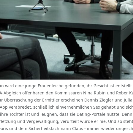
rlin wird eine junge Frauenleiche gefunden, ihr Gesicht ist entstell
-Abgleich offenbaren den Kommissaren Nina Rubin und Rober Karo
r Überraschung der Ermittler erscheinen Dennis Ziegler und Juli
App verabredet, schließlich einvernehmlichen Sex gehabt und si
 ihre Tochter ist und leugnen, dass sie Dating-Portale nutzte. Denn
rletzung und Vergewaltigung, verurteilt wurde er nie. Und so steh
in Doris und dem Sicherheitsfachmann Claus - immer wieder unges