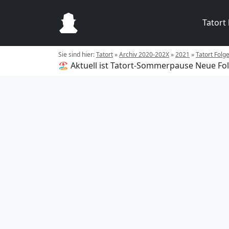
Tatort
Sie sind hier:
Tatort
»
Archiv 2020-202X
»
2021
»
Tatort Folg
🏖️ Aktuell ist Tatort-Sommerpause
Neue Fol