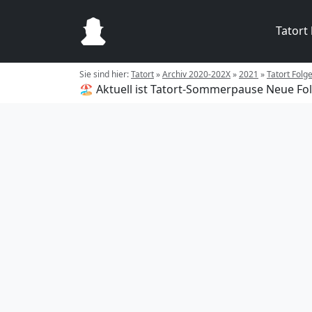
Tatort
Sie sind hier:
Tatort
»
Archiv 2020-202X
»
2021
»
Tatort Folg
🏖️ Aktuell ist Tatort-Sommerpause
Neue Fol