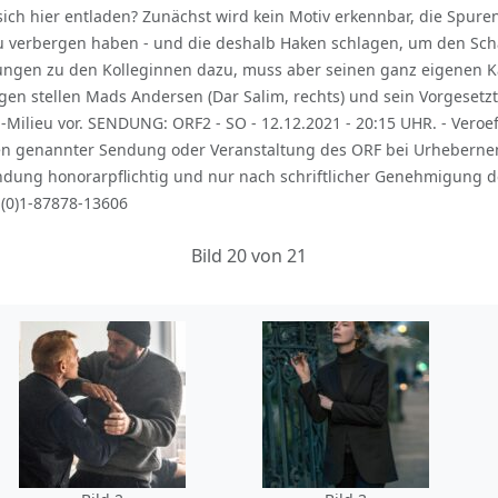
ch hier entladen? Zunächst wird kein Motiv erkennbar, die Spuren 
l zu verbergen haben - und die deshalb Haken schlagen, um den S
ungen zu den Kolleginnen dazu, muss aber seinen ganz eigenen 
en stellen Mads Andersen (Dar Salim, rechts) und sein Vorgesetzt
-Milieu vor. SENDUNG: ORF2 - SO - 12.12.2021 - 20:15 UHR. - Veroe
n genannter Sendung oder Veranstaltung des ORF bei Urheberne
dung honorarpflichtig und nur nach schriftlicher Genehmigung de
-(0)1-87878-13606
Bild 20 von 21