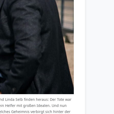
d Linda Selb finden heraus: Der Tote war
 ein Helfer mit großen Idealen. Und nun
elches Geheimnis verbirgt sich hinter der