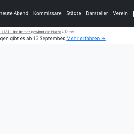
 heute Abend
Kommissare
Städte
Darsteller
Verein
e 1181: Und immer gewinnt die Nacht
»
Tatort
gen gibt es ab 13 September.
Mehr erfahren →