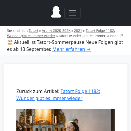
Sie sind hier:
Tatort
»
Archiv 2020-202X
»
2021
»
Tatort Folge 1182:
Wunder gibt es immer wieder
»
tatort-wunder-gibt-es-immer-wieder-17
🏖️ Aktuell ist Tatort-Sommerpause
Neue Folgen gibt
es ab 13 September.
Mehr erfahren →
Zurück zum Artikel:
Tatort Folge 1182:
Wunder gibt es immer wieder