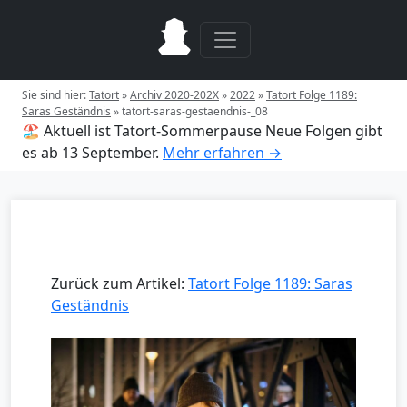
Sie sind hier:
Tatort
»
Archiv 2020-202X
»
2022
»
Tatort Folge 1189:
Saras Geständnis
»
tatort-saras-gestaendnis-_08
🏖️ Aktuell ist Tatort-Sommerpause
Neue Folgen gibt
es ab 13 September.
Mehr erfahren →
Zurück zum Artikel:
Tatort Folge 1189: Saras
Geständnis