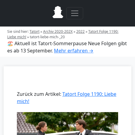
Sie sind hier:
Tatort
»
Archiv 2020-202X
»
2022
»
Tatort Folge 1190:
Liebe mich!
»
tatort-liebe-mich-_20
🏖️ Aktuell ist Tatort-Sommerpause
Neue Folgen gibt
es ab 13 September.
Mehr erfahren →
Zurück zum Artikel:
Tatort Folge 1190: Liebe
mich!