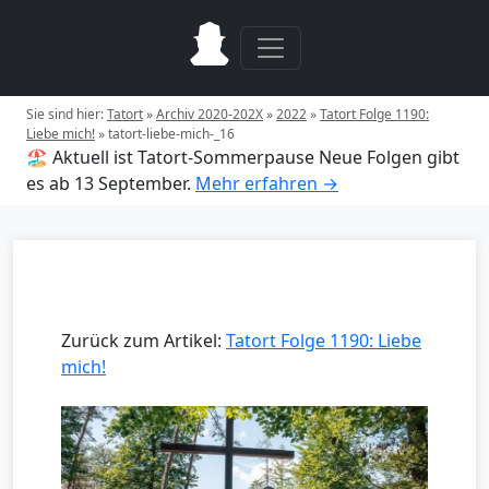
Sie sind hier:
Tatort
»
Archiv 2020-202X
»
2022
»
Tatort Folge 1190:
Liebe mich!
»
tatort-liebe-mich-_16
🏖️ Aktuell ist Tatort-Sommerpause
Neue Folgen gibt
es ab 13 September.
Mehr erfahren →
Zurück zum Artikel:
Tatort Folge 1190: Liebe
mich!