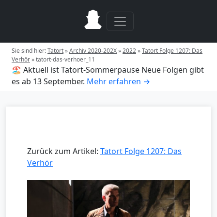
Sie sind hier:
Tatort
»
Archiv 2020-202X
»
2022
»
Tatort Folge 1207: Das
Verhör
»
tatort-das-verhoer_11
🏖️ Aktuell ist Tatort-Sommerpause
Neue Folgen gibt
es ab 13 September.
Mehr erfahren →
Zurück zum Artikel:
Tatort Folge 1207: Das
Verhör