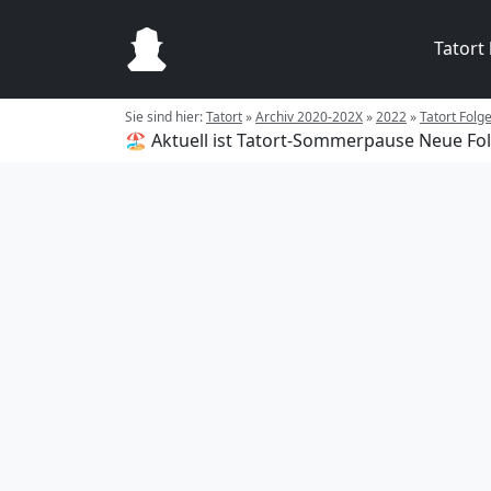
Tatort
Sie sind hier:
Tatort
»
Archiv 2020-202X
»
2022
»
Tatort Folg
🏖️ Aktuell ist Tatort-Sommerpause
Neue Fol