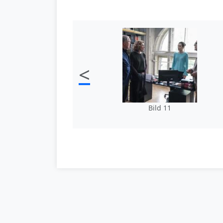
<
Bild 11