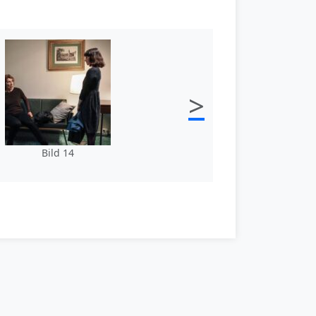
>
Bild 14