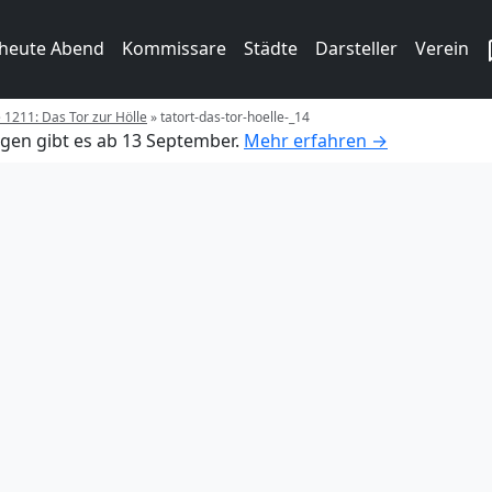
 heute Abend
Kommissare
Städte
Darsteller
Verein
e 1211: Das Tor zur Hölle
»
tatort-das-tor-hoelle-_14
gen gibt es ab 13 September.
Mehr erfahren →