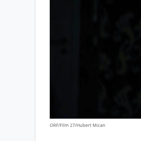
ORF/Film 27/Hubert Mican