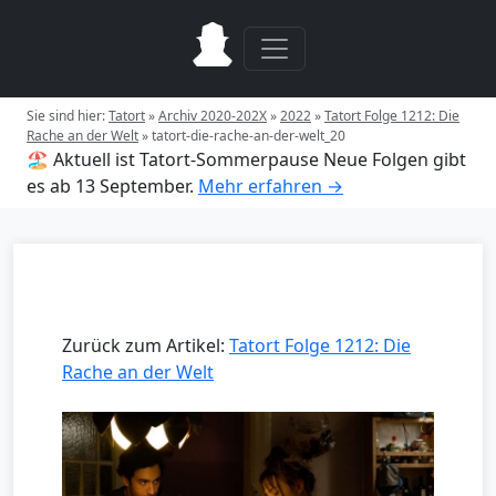
Sie sind hier:
Tatort
»
Archiv 2020-202X
»
2022
»
Tatort Folge 1212: Die
Rache an der Welt
»
tatort-die-rache-an-der-welt_20
🏖️ Aktuell ist Tatort-Sommerpause
Neue Folgen gibt
es ab 13 September.
Mehr erfahren →
Zurück zum Artikel:
Tatort Folge 1212: Die
Rache an der Welt