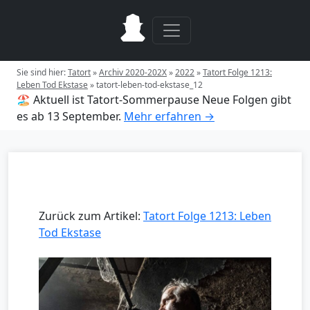
Sie sind hier:
Tatort
»
Archiv 2020-202X
»
2022
»
Tatort Folge 1213:
Leben Tod Ekstase
»
tatort-leben-tod-ekstase_12
🏖️ Aktuell ist Tatort-Sommerpause
Neue Folgen gibt
es ab 13 September.
Mehr erfahren →
Zurück zum Artikel:
Tatort Folge 1213: Leben
Tod Ekstase