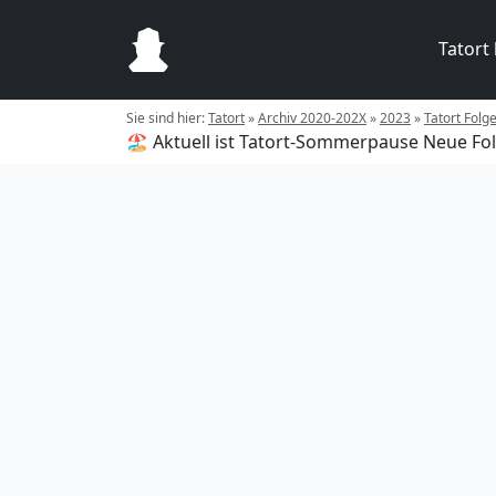
Tatort
Sie sind hier:
Tatort
»
Archiv 2020-202X
»
2023
»
Tatort Folge
🏖️ Aktuell ist Tatort-Sommerpause
Neue Fol