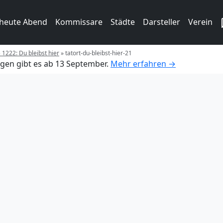
 heute Abend
Kommissare
Städte
Darsteller
Verein
 1222: Du bleibst hier
»
tatort-du-bleibst-hier-21
gen gibt es ab 13 September.
Mehr erfahren →