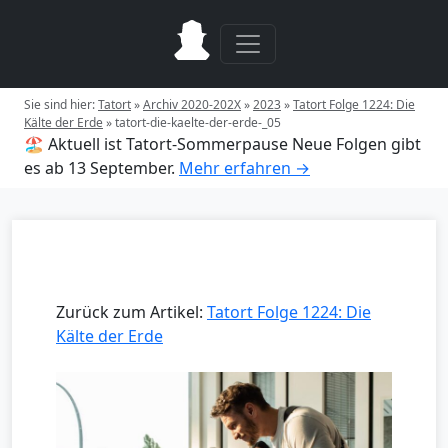
Sie sind hier:
Tatort
»
Archiv 2020-202X
»
2023
»
Tatort Folge 1224: Die
Kälte der Erde
»
tatort-die-kaelte-der-erde-_05
🏖️ Aktuell ist Tatort-Sommerpause
Neue Folgen gibt
es ab 13 September.
Mehr erfahren →
Zurück zum Artikel:
Tatort Folge 1224: Die
Kälte der Erde