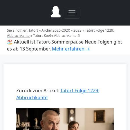
Sie sind hier:
Tatort
»
Archiv 2020-202X
»
2023
»
Tatort Folge 1229:
Abbruchkante
»
Tatort-Koeln-Abbruchkante-5
🏖️ Aktuell ist Tatort-Sommerpause
Neue Folgen gibt
es ab 13 September.
Mehr erfahren →
Zurück zum Artikel:
Tatort Folge 1229:
Abbruchkante