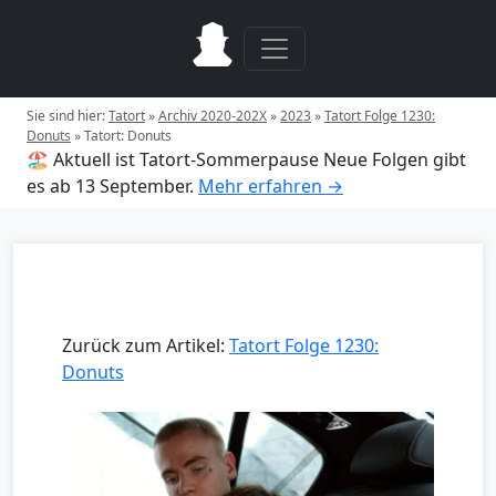
Sie sind hier:
Tatort
»
Archiv 2020-202X
»
2023
»
Tatort Folge 1230:
Donuts
»
Tatort: Donuts
🏖️ Aktuell ist Tatort-Sommerpause
Neue Folgen gibt
es ab 13 September.
Mehr erfahren →
Zurück zum Artikel:
Tatort Folge 1230:
Donuts