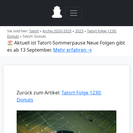
Sie sind hier:
Tatort
»
Archiv 2020-202X
»
2023
»
Tatort Folge 1230:
Donuts
»
Tatort: Donuts
🏖️ Aktuell ist Tatort-Sommerpause
Neue Folgen gibt
es ab 13 September.
Mehr erfahren →
Zurück zum Artikel:
Tatort Folge 1230:
Donuts