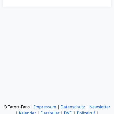
© Tatort-Fans |
Impressum
|
Datenschutz
|
Newsletter
|
Kalender
|
Darsteller
|
DVD
|
Polizeiruf
|