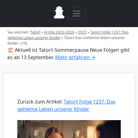
Sie sind hier:
Tatort
»
Archiv 2020-202X
»
2023
»
Tatort Folge 1237: Das
geheime Leben unserer Kinder
»
Tatort-Das-Geheime-leben-unserer-
Kinder- (19)
🏖️ Aktuell ist Tatort-Sommerpause
Neue Folgen gibt
es ab 13 September.
Mehr erfahren →
Zurück zum Artikel:
Tatort Folge 1237: Das
geheime Leben unserer Kinder