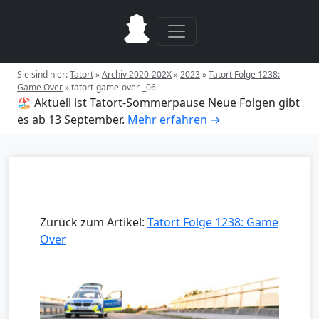
Sie sind hier:
Tatort
»
Archiv 2020-202X
»
2023
»
Tatort Folge 1238:
Game Over
»
tatort-game-over-_06
🏖️ Aktuell ist Tatort-Sommerpause
Neue Folgen gibt
es ab 13 September.
Mehr erfahren →
Zurück zum Artikel:
Tatort Folge 1238: Game
Over