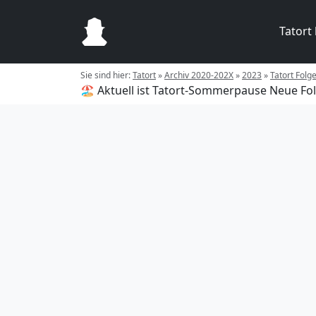
Tatort
Sie sind hier:
Tatort
»
Archiv 2020-202X
»
2023
»
Tatort Folg
🏖️ Aktuell ist Tatort-Sommerpause
Neue Fol