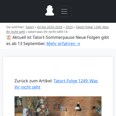
Sie sind hier:
Tatort
»
Archiv 2020-202X
»
2023
»
Tatort Folge 1249: Was
ihr nicht seht
»
tatort-was-ihr-nicht-seht-14
🏖️ Aktuell ist Tatort-Sommerpause
Neue Folgen gibt
es ab 13 September.
Mehr erfahren →
Zurück zum Artikel:
Tatort Folge 1249: Was
ihr nicht seht