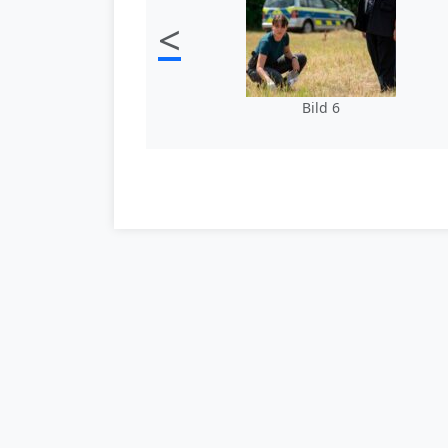
<
Bild 6