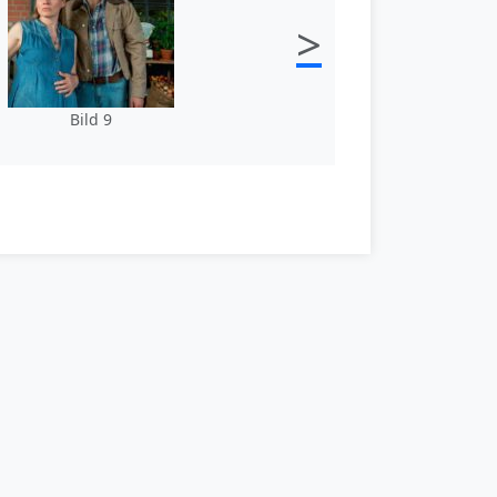
>
Bild 9