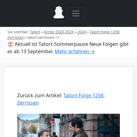
Sie sind hier:
Tatort
»
Archiv 2020-202X
»
2024
»
Tatort Folge 1258:
Zerrissen
»
tatort-zerrissen-11
🏖️ Aktuell ist Tatort-Sommerpause
Neue Folgen gibt
es ab 13 September.
Mehr erfahren →
Zurück zum Artikel:
Tatort Folge 1258:
Zerrissen