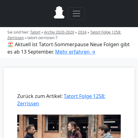
Sie sind hier:
Tatort
»
Archiv 2020-202X
»
2024
»
Tatort Folge 1258:
Zerrissen
»
tatort-zerrissen-7
🏖️ Aktuell ist Tatort-Sommerpause
Neue Folgen gibt
es ab 13 September.
Mehr erfahren →
Zurück zum Artikel:
Tatort Folge 1258:
Zerrissen