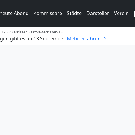
 heute Abend
Kommissare
Städte
Darsteller
Verein
e 1258: Zerrissen
»
tatort-zerrissen-13
gen gibt es ab 13 September.
Mehr erfahren →