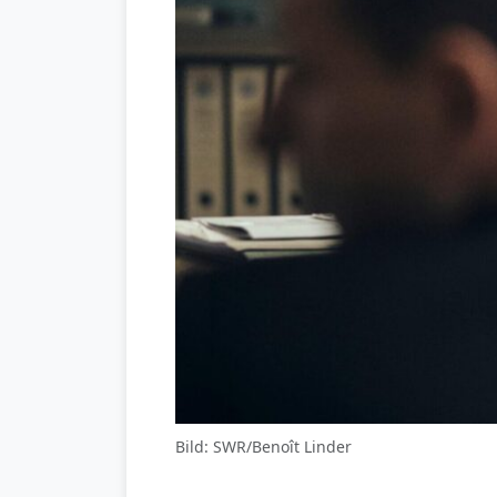
Bild: SWR/Benoît Linder