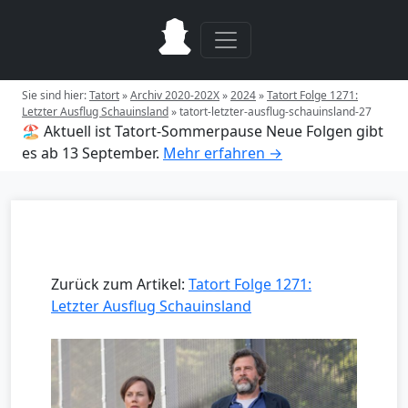
Sie sind hier:
Tatort
»
Archiv 2020-202X
»
2024
»
Tatort Folge 1271:
Letzter Ausflug Schauinsland
»
tatort-letzter-ausflug-schauinsland-27
🏖️ Aktuell ist Tatort-Sommerpause
Neue Folgen gibt
es ab 13 September.
Mehr erfahren →
Zurück zum Artikel:
Tatort Folge 1271:
Letzter Ausflug Schauinsland