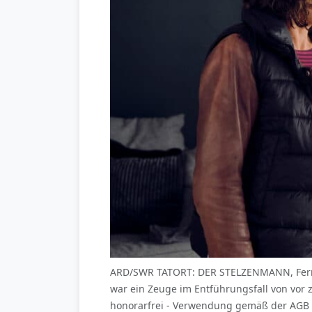
ARD/SWR TATORT: DER STELZENMANN, Fernseh
war ein Zeuge im Entführungsfall von vor z
honorarfrei - Verwendung gemäß der AGB 