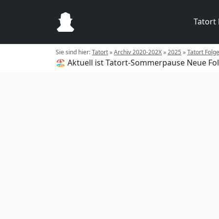
Tatort
Sie sind hier:
Tatort
»
Archiv 2020-202X
»
2025
»
Tatort Folg
🏖️ Aktuell ist Tatort-Sommerpause
Neue Fol