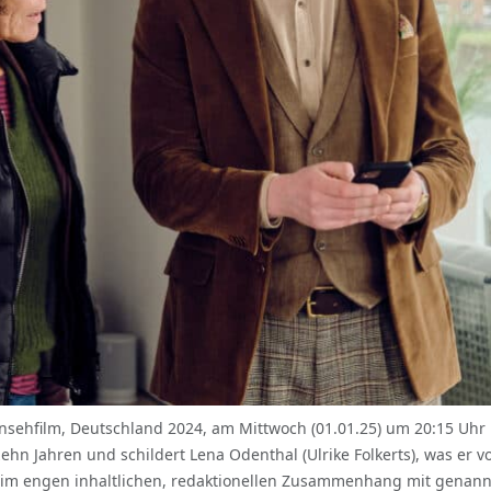
film, Deutschland 2024, am Mittwoch (01.01.25) um 20:15 Uhr i
ehn Jahren und schildert Lena Odenthal (Ulrike Folkerts), was er 
im engen inhaltlichen, redaktionellen Zusammenhang mit genan