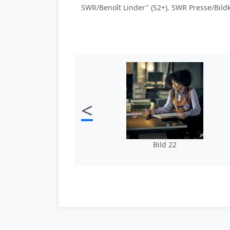
SWR/Benoît Linder" (S2+). SWR Presse/Bil
<
Bild 22