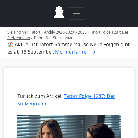
Sie sind hier:
Tatort
»
Archiv 2020-202X
»
2025
»
Tatort Folge 1287: Der
Stelzenmann
»
Tatort: Der Stelzenmann
🏖️ Aktuell ist Tatort-Sommerpause
Neue Folgen gibt
es ab 13 September.
Mehr erfahren →
Zurück zum Artikel:
Tatort Folge 1287: Der
Stelzenmann