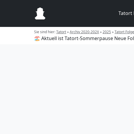
Tatort
Sie sind hier:
Tatort
»
Archiv 2020-202X
»
2025
»
Tatort Folg
🏖️ Aktuell ist Tatort-Sommerpause
Neue Fol