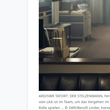
ARD/SWR TATORT: DER STELZENMANN, Fernse
vom LKA ist im Team, um das Vorgehen im En
Rolle spielen ... © SWR/Benoît Linder, h