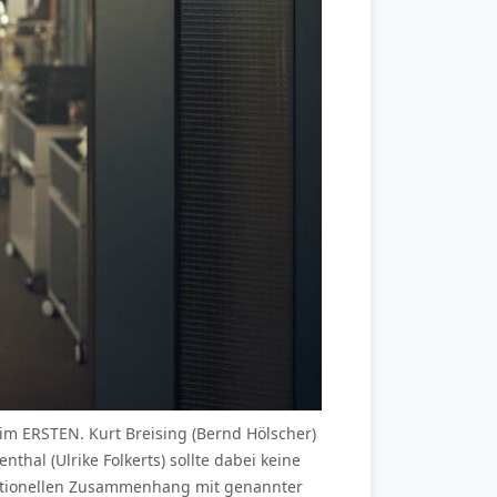
m ERSTEN. Kurt Breising (Bernd Hölscher)
hal (Ulrike Folkerts) sollte dabei keine
daktionellen Zusammenhang mit genannter