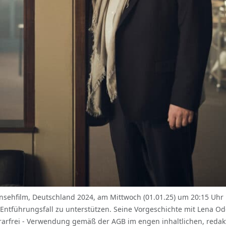
hfilm, Deutschland 2024, am Mittwoch (01.01.25) um 20:15 Uhr i
tführungsfall zu unterstützen. Seine Vorgeschichte mit Lena Odent
onorarfrei - Verwendung gemäß der AGB im engen inhaltlichen, re