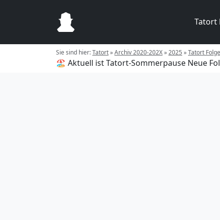
Tatort
Sie sind hier:
Tatort
»
Archiv 2020-202X
»
2025
»
Tatort Folg
🏖️ Aktuell ist Tatort-Sommerpause
Neue Fol