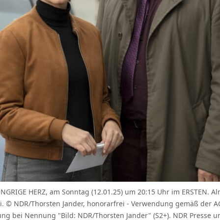
GE HERZ, am Sonntag (12.01.25) um 20:15 Uhr im ERSTEN. Almil
. © NDR/Thorsten Jander, honorarfrei - Verwendung gemäß der AGB
bei Nennung "Bild: NDR/Thorsten Jander" (S2+). NDR Presse und 