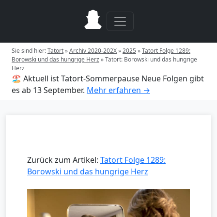
Sie sind hier:
Tatort
»
Archiv 2020-202X
»
2025
»
Tatort Folge 1289:
Borowski und das hungrige Herz
»
Tatort: Borowski und das hungrige
Herz
🏖️ Aktuell ist Tatort-Sommerpause
Neue Folgen gibt
es ab 13 September.
Mehr erfahren →
Zurück zum Artikel:
Tatort Folge 1289:
Borowski und das hungrige Herz