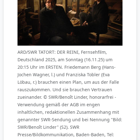
ARD/SWR TATORT: DER REINI, Fernsehfilm,
Deutschland 2025, am Sonntag (16.11.25) um
20:15 Uhr im ERSTEN. Friedemann Berg (Hans-
Jochen Wagner, l.) und Franziska Tobler (Eva
Löbau, r.) brauchen einen Plan, um aus der Falle
rauszukommen. Und sie brauchen Vertrauen
zueinander. © SWR/Benoît Linder, honorarfrei -
Verwendung gemäß der AGB im engen
inhaltlichen, redaktionellen Zusammenhang mit
genannter SWR-Sendung und bei Nennung "Bild:
SWR/Benoît Linder" (S2). SWR
Presse/Bildkommunikation, Baden-Baden, Tel: