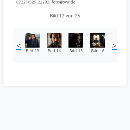
07221/929-22202, foto@swr.de.
Bild 12 von 25
<
>
Bild 13
Bild 14
Bild 15
Bild 16