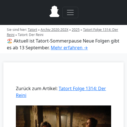
Sie sind hier:
Tatort
»
Archiv 2020-202X
»
2025
»
Tatort Folge 1314: Der
Reini
»
Tatort: Der Reini
🏖️ Aktuell ist Tatort-Sommerpause
Neue Folgen gibt
es ab 13 September.
Mehr erfahren →
Zurück zum Artikel:
Tatort Folge 1314: Der
Reini