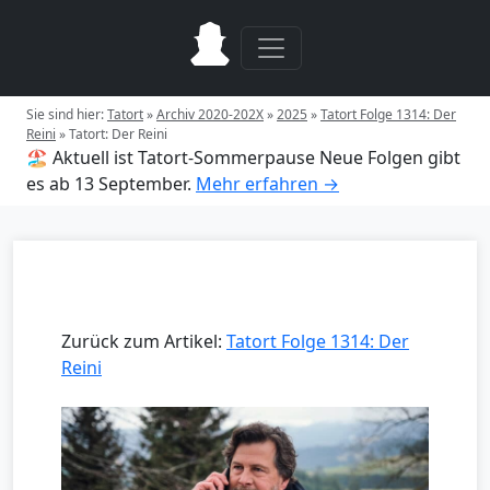
Sie sind hier:
Tatort
»
Archiv 2020-202X
»
2025
»
Tatort Folge 1314: Der
Reini
»
Tatort: Der Reini
🏖️ Aktuell ist Tatort-Sommerpause
Neue Folgen gibt
es ab 13 September.
Mehr erfahren →
Zurück zum Artikel:
Tatort Folge 1314: Der
Reini