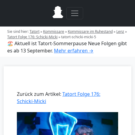
Sie sind hier:
Tatort
»
Kommissare
»
Kommissare im Ruhestand
»
Lenz
»
Tatort Folge 176: Schicki-Micki
»
tatort-schicki-micki-5
🏖️ Aktuell ist Tatort-Sommerpause
Neue Folgen gibt
es ab 13 September.
Mehr erfahren →
Zurück zum Artikel:
Tatort Folge 176:
Schicki-Micki